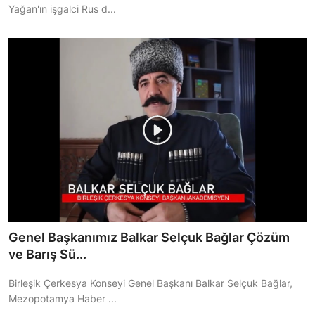
Yağan'ın işgalci Rus d...
Genel Başkanımız Balkar Selçuk Bağlar Çözüm
ve Barış Sü...
Birleşik Çerkesya Konseyi Genel Başkanı Balkar Selçuk Bağlar,
Mezopotamya Haber ...