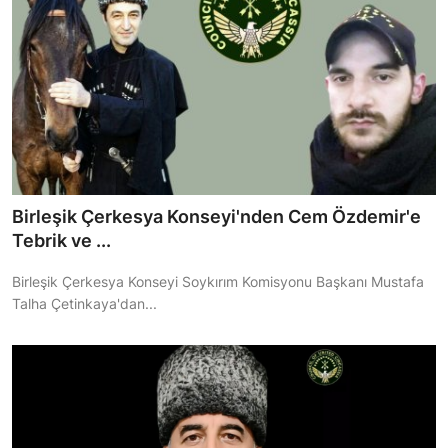
Birleşik Çerkesya Konseyi'nden Cem Özdemir'e
Tebrik ve ...
Birleşik Çerkesya Konseyi Soykırım Komisyonu Başkanı Mustafa
Talha Çetinkaya'dan...