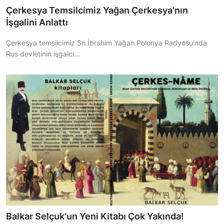
Çerkesya Temsilcimiz Yağan Çerkesya'nın
İşgalini Anlattı
Çerkesya temsilcimiz Sn.İbrahim Yağan Polonya Radyosu'nda
Rus devletinin işgalci...
Balkar Selçuk'un Yeni Kitabı Çok Yakında!