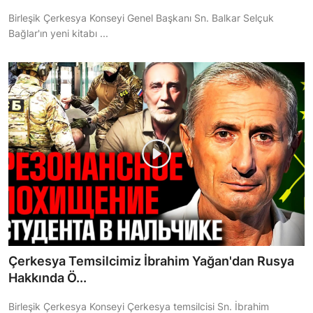
Birleşik Çerkesya Konseyi Genel Başkanı Sn. Balkar Selçuk
Bağlar'ın yeni kitabı ...
Çerkesya Temsilcimiz İbrahim Yağan'dan Rusya
Hakkında Ö...
Birleşik Çerkesya Konseyi Çerkesya temsilcisi Sn. İbrahim