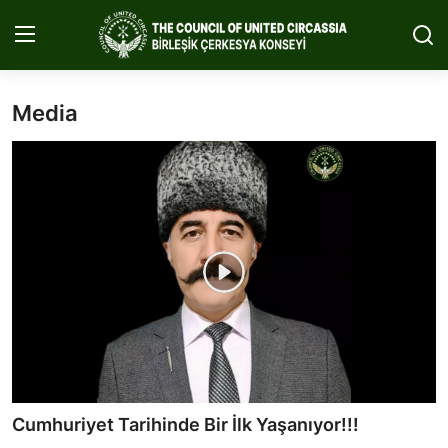
Media
Home
About Us
Circassia
Media
Projects
Icic Conference
Contact
Cumhuriyet Tarihinde Bir İlk Yaşanıyor!!!
English