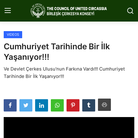
VIDEOS
Home
Cumhuriyet Tarihinde Bir İlk
About Us
Yaşanıyor!!!
Circassia
Ve Devlet Çerkes Ulusu'nun Farkına Vardı!!! Cumhuriyet
Tarihinde Bir İlk Yaşanıyor!!!
Media
Projects
Icic Conference
Contact
English