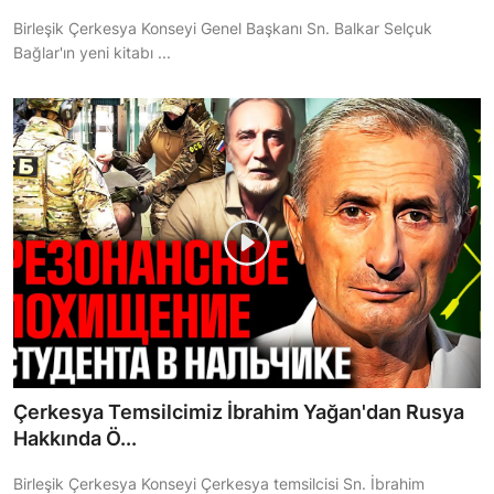
Birleşik Çerkesya Konseyi Genel Başkanı Sn. Balkar Selçuk
Bağlar'ın yeni kitabı ...
Çerkesya Temsilcimiz İbrahim Yağan'dan Rusya
Hakkında Ö...
Birleşik Çerkesya Konseyi Çerkesya temsilcisi Sn. İbrahim