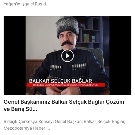
Yağan'ın işgalci Rus d...
Genel Başkanımız Balkar Selçuk Bağlar Çözüm
ve Barış Sü...
Birleşik Çerkesya Konseyi Genel Başkanı Balkar Selçuk Bağlar,
Mezopotamya Haber ...