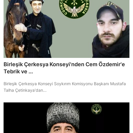
Birleşik Çerkesya Konseyi'nden Cem Özdemir'e
Tebrik ve ...
Birleşik Çerkesya Konseyi Soykırım Komisyonu Başkanı Mustafa
Talha Çetinkaya'dan...