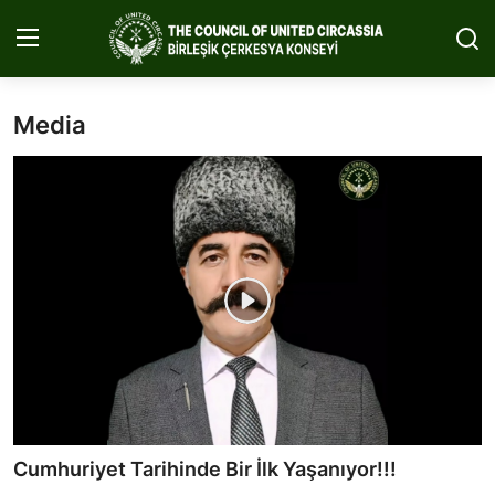
Media
Home
About Us
Circassia
Media
Projects
Icic Conference
Contact
Cumhuriyet Tarihinde Bir İlk Yaşanıyor!!!
English