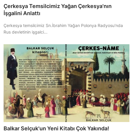
Çerkesya Temsilcimiz Yağan Çerkesya'nın
İşgalini Anlattı
Çerkesya temsilcimiz Sn.İbrahim Yağan Polonya Radyosu'nda
Rus devletinin işgalci...
Balkar Selçuk'un Yeni Kitabı Çok Yakında!