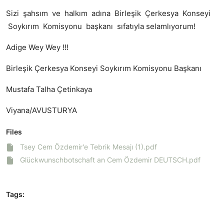
Sizi şahsım ve halkım adına Birleşik Çerkesya Konseyi
Soykırım Komisyonu başkanı sıfatıyla selamlıyorum!
Adige Wey Wey !!!
Birleşik Çerkesya Konseyi Soykırım Komisyonu Başkanı
Mustafa Talha Çetinkaya
Viyana/AVUSTURYA
Files
Tsey Cem Özdemir'e Tebrik Mesajı (1).pdf
Glückwunschbotschaft an Cem Özdemir DEUTSCH.pdf
Tags: