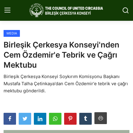
MEDIA
Home
Birleşik Çerkesya Konseyi'nden
About Us
Cem Özdemir'e Tebrik ve Çağrı
Mektubu
Circassia
Birleşik Çerkesya Konseyi Soykırım Komisyonu Başkanı
Media
Mustafa Talha Çetinkaya'dan Cem Özdemir'e tebrik ve çağrı
Projects
mektubu gönderildi.
Icic Conference
Contact
English