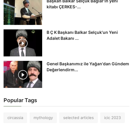
Başkan Balkar Selçuk Bağlar'ın yeni
kitabı ÇERKES-...
B Ç K Başkanı Balkar Selçuk'un Yeni
Adalet Bakanı ...
Genel Başkanımız ile Yağan'dan Gündem
Değerlendirm...
Popular Tags
circassia
mythology
selected articles
icic 2023