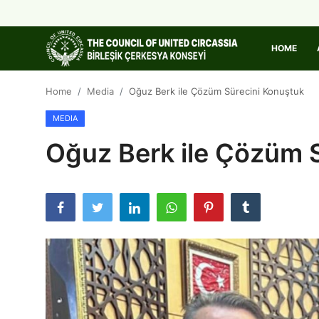
HOME
Home
Home
Media
Oğuz Berk ile Çözüm Sürecini Konuştuk
MEDIA
About Us
Oğuz Berk ile Çözüm 
Circassia
Media
Projects
Icic Conference
Contact