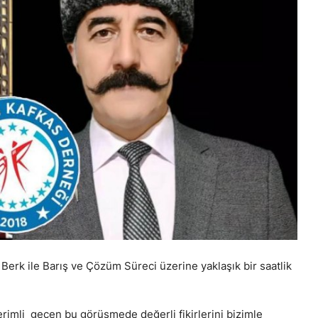
erk ile Barış ve Çözüm Süreci üzerine yaklaşık bir saatlik
rimli gecen bu görüşmede değerli fikirlerini bizimle