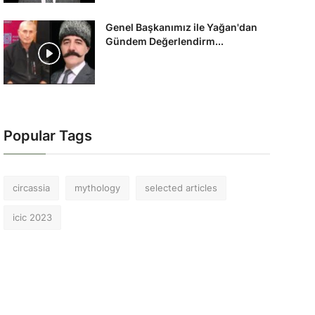
Genel Başkanımız ile Yağan'dan
Gündem Değerlendirm...
Popular Tags
circassia
mythology
selected articles
icic 2023