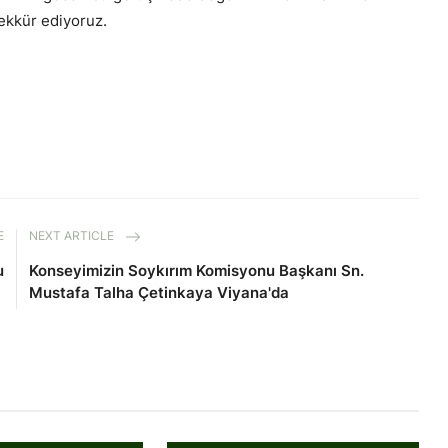
şekkür ediyoruz.
E
NEXT ARTICLE
u
Konseyimizin Soykırım Komisyonu Başkanı Sn.
Mustafa Talha Çetinkaya Viyana'da