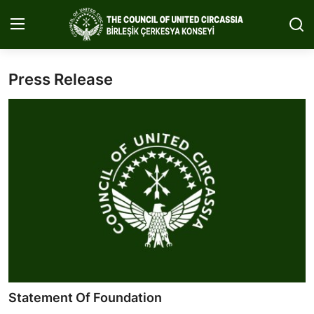
Press Release
Home
About Us
Circassia
Media
Projects
Icic Conference
Contact
Statement Of Foundation
English