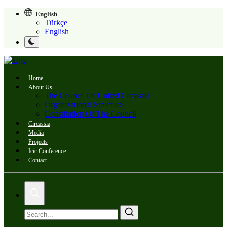
English
Türkçe
English
Home
About Us
The Council Of United Circassia
Organizational Structure
Constitution Of The Council
Circassia
Media
Projects
Icic Conference
Contact