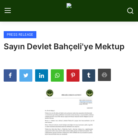
PRESS RELEASE
Home
Sayın Devlet Bahçeli'ye Mektup
About Us
Circassia
Media
Projects
Icic Conference
Contact
English