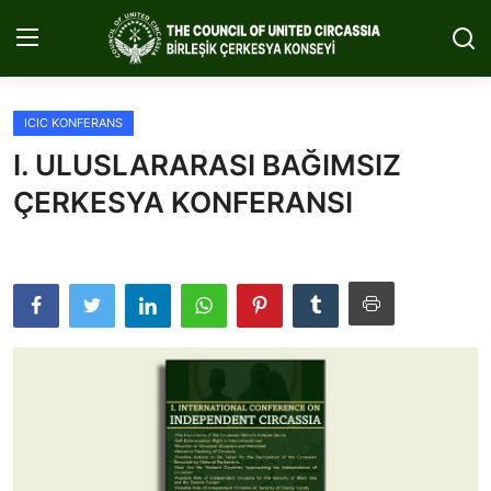
ICIC KONFERANS
Anasayfa
I. ULUSLARARASI BAĞIMSIZ
Hakkımızda
ÇERKESYA KONFERANSI
Çerkesya
Medya
Projeler
ICIC Konferans
İletişim
Türkçe